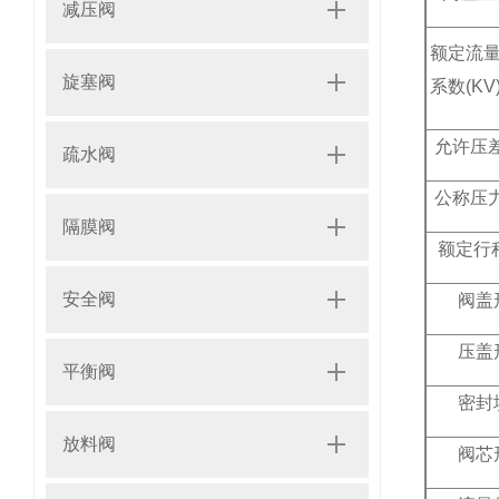
减压阀
额定流
旋塞阀
系数(KV
允许压差
疏水阀
公称压力
隔膜阀
额定行程
安全阀
阀盖
压盖
平衡阀
密封
放料阀
阀芯