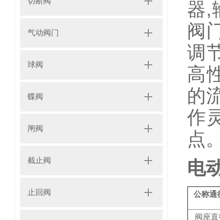
切断阀
器,
阀
气动阀门
调
球阀
高
的
蝶阀
作
闸阀
点
截止阀
电
止回阀
公称通径
阀座直径