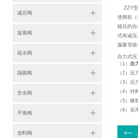
ZZY
减压阀
使阀前（
稳压的自
旋塞阀
式有减压
漏量等级
疏水阀
自力式压
（1）
自
隔膜阀
（2）压
（3）压
（4）对
安全阀
（5）橡
（6）采
平衡阀
放料阀