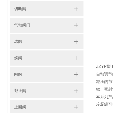
切断阀
气动阀门
球阀
蝶阀
ZZYP
型
自动调节
闸阀
减压的节
敏、密封
截止阀
本系列产
冷凝罐可
止回阀