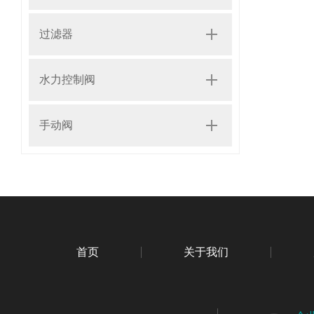
过滤器
水力控制阀
手动阀
首页
关于我们