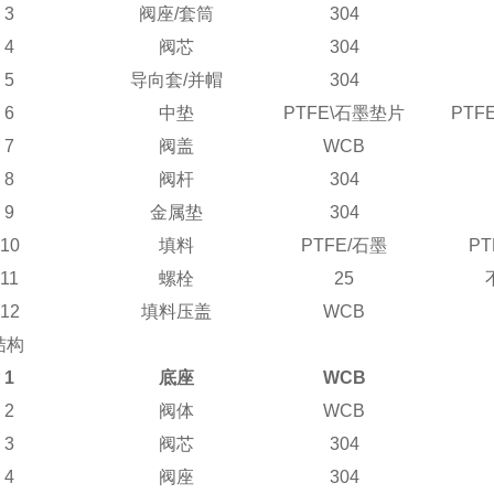
3
阀座
/
套筒
304
4
阀芯
304
5
导向套
/
并帽
304
6
中垫
PTFE\
石墨垫片
PTFE
7
阀盖
WCB
8
阀杆
304
9
金属垫
304
10
填料
PTFE/
石墨
PT
11
螺栓
25
12
填料压盖
WCB
结构
1
底座
WCB
2
阀体
WCB
3
阀芯
304
4
阀座
304