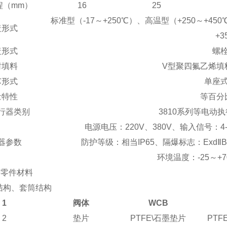
程
（mm）
16
25
标准型
（-17
～
+250
℃
）
、高温型
（+250
～
+450
盖形式
+3
盖形式
螺
封填料
V
型聚四氟乙烯填
芯形式
单座
量特性
等百分
行器类别
3810
系列等电动执
电源电压：
220V
、
380V
、输入信号：
4
器参数
防护等级：相当
IP65
、隔爆标志：
Exd
Ⅱ
B
环境温度：
-25
～
+7
要零件材料
结构、套筒结构
1
阀体
WCB
2
垫片
PTFE\
石墨垫片
PTFE