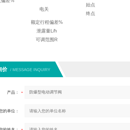
点偏差
%
始点
电关
终点
额定行程偏差
%
泄露量
L/h
可调范围
R
询价
/ MESSAGE INQUIRY
产品：
您的单位：
您的姓名：