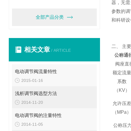
器，无需
参数的调
全部产品分类
和科研设
二、
主
相关文章
/ ARTICLE
公称通
阀座直
电动调节阀流量特性
额定流
2015-01-16
系数
（KV）
浅析调节阀选型方法
2014-11-20
允许压
（MPa
电动调节阀的注量特性
2014-11-05
公称压