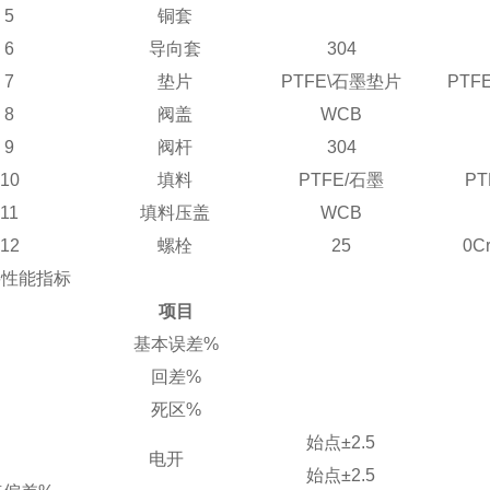
5
铜套
6
导向套
304
7
垫片
PTFE\
石墨垫片
PTFE
8
阀盖
WCB
9
阀杆
304
10
填料
PTFE/
石墨
PT
11
填料压盖
WCB
12
螺栓
25
0Cr
要性能指标
项目
基本误差
%
回差
%
死区
%
始点
±2.5
电开
始点
±2.5