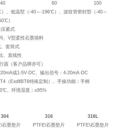
40
60
100
℃
）
、低温型
（-40
～
-196
℃
）
、波纹管密封型
（-40
～
50
℃
）
栓压紧式
料、
V
型柔性石墨填料
式、套筒式
比、直线性
行器
（
客户品牌亦可
）
-20mA
或
1-5V·DC
、输出信号：
4-20mA·DC
T4（Exd
Ⅱ
BT6
特殊定制
）
、手操功能：手柄
0
℃
、环境湿度：
≤95%
304
316
316L
\
石墨垫片
PTFE\
石墨垫片
PTFE\
石墨垫片