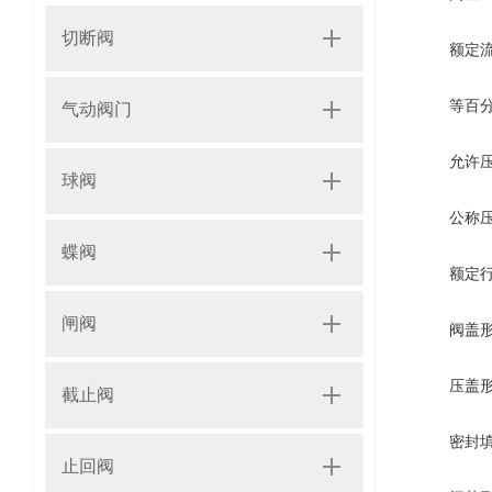
切断阀
额定流量系数(K
等百分 8 11 
气动阀门
允许压差(
球阀
公称压力(MP
蝶阀
额定行程(mm
闸阀
阀盖形式 标
压盖形式
截止阀
密封填料
止回阀