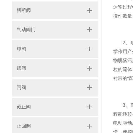
运输过程
切断阀
接件数量
气动阀门
2、耐用
球阀
学作用产
物脱落污
蝶阀
粒的流体
衬层的情
闸阀
3、高效
截止阀
程能耗较
电动驱动
止回阀
馈，使控