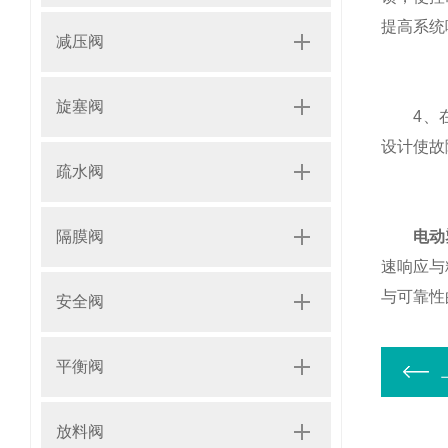
提高系统
减压阀
旋塞阀
4、在维
设计使故
疏水阀
电动
隔膜阀
速响应与
与可靠性
安全阀
平衡阀
放料阀