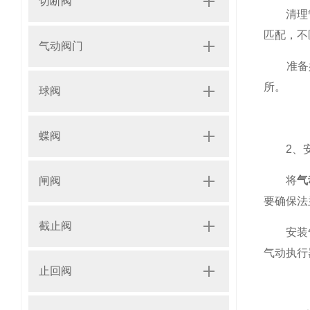
切断阀
清理管道
匹配，不
气动阀门
准备好
所。
球阀
蝶阀
2、安
将
气
闸阀
要确保法
截止阀
安装气动
气动执行
止回阀