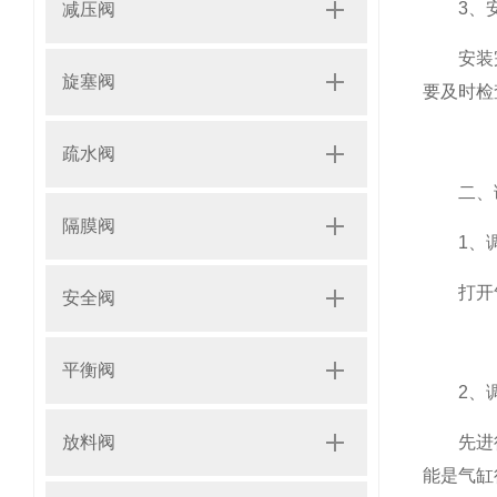
3、安
减压阀
安装完毕
旋塞阀
要及时检
疏水阀
二、调
隔膜阀
1、调
打开气
安全阀
平衡阀
2、调
先进行手
放料阀
能是气缸