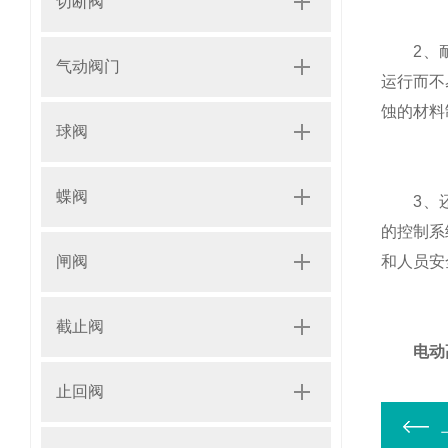
切断阀
2、耐
气动阀门
运行而不
蚀的材料
球阀
蝶阀
3、还具
的控制系
和人员安
闸阀
截止阀
电动
止回阀