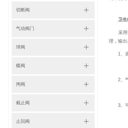
切断阀
卫生
气动阀门
采用气
理，输出
球阀
1、齿
蝶阀
2、气
闸阀
截止阀
3、可
止回阀