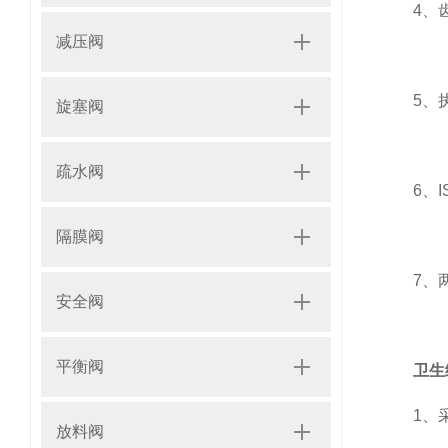
4、齿
减压阀
5、执
旋塞阀
疏水阀
6、IS
隔膜阀
7、两端
安全阀
平衡阀
卫生
1、采
放料阀