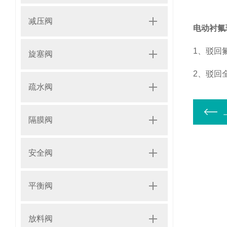
减压阀
电动衬氟
1、驳回
旋塞阀
2、驳回
疏水阀
隔膜阀
安全阀
平衡阀
放料阀