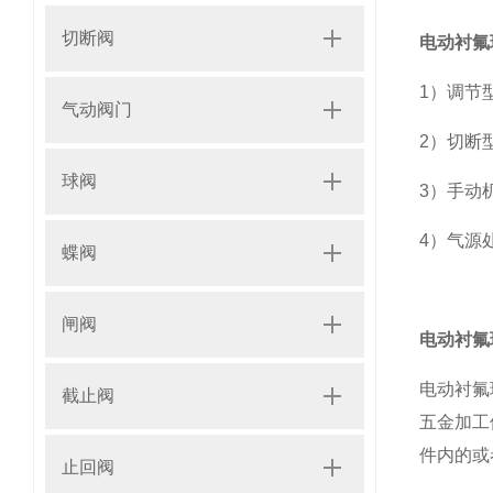
切断阀
电动衬氟
1）调节
气动阀门
2）切断
球阀
3）手动
4）气源
蝶阀
闸阀
电动衬氟
电动衬氟
截止阀
五金加工
件内的或
止回阀