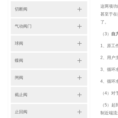
这两项功
切断阀
甚至于在
了。
气动阀门
（3）
自
球阀
1、原工
2、用户
蝶阀
3、循环
闸阀
4、循环
（4）对
截止阀
（5）起
止回阀
制近端流