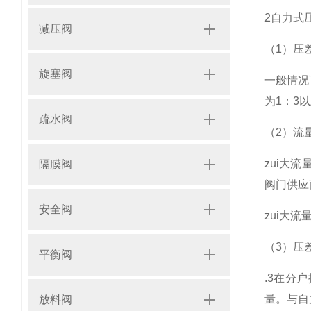
2自力式
减压阀
（1）压
旋塞阀
一般情况
为1：3
疏水阀
（2）流量
zui大
隔膜阀
阀门供应
安全阀
zui大
（3）压
平衡阀
.3在分
量。与自
放料阀