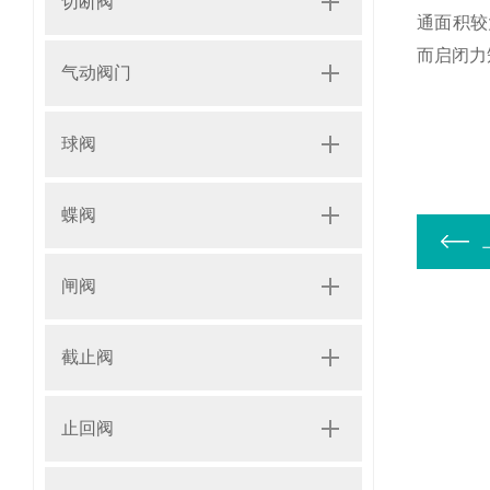
切断阀
通面积较
而启闭力
气动阀门
球阀
蝶阀
闸阀
截止阀
止回阀