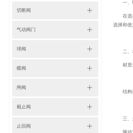
一、明
切断阀
在选
选择和使
气动阀门
球阀
二、考
材质选择
蝶阀
闸阀
结构设
截止阀
三、关
止回阀
驱动方式