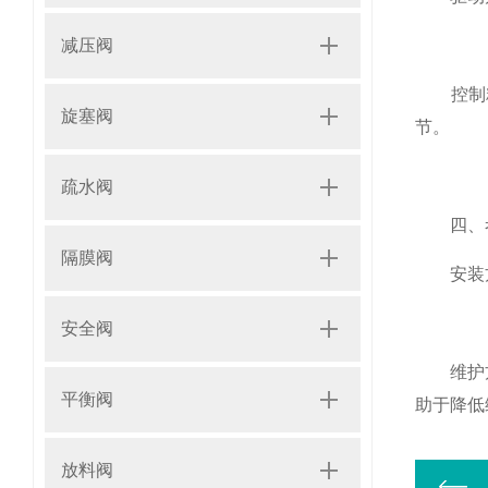
减压阀
控制精
旋塞阀
节。
疏水阀
四、考
隔膜阀
安装方便
安全阀
维护方便
平衡阀
助于降低
放料阀