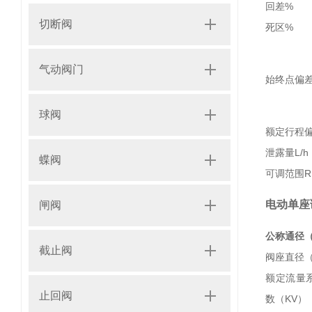
回差%
切断阀
死区%
气动阀门
始终点偏
球阀
额定行程
泄露量L/h
蝶阀
可调范围R
电动单座
闸阀
公称通径（
截止阀
阀座直径（
额定流量
止回阀
数（KV）