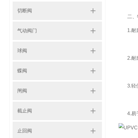
切断阀
二、
1.耐腐
气动阀门
球阀
2.耐磨
蝶阀
3.轻便
闸阀
截止阀
4.易于
止回阀