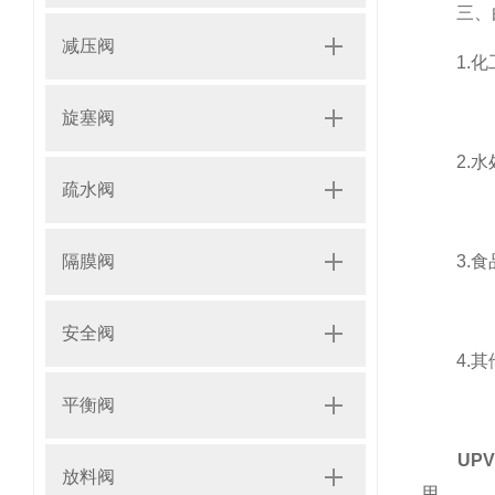
三、
减压阀
1.化工
旋塞阀
2.水处
疏水阀
3.食品
隔膜阀
安全阀
4.其他
平衡阀
UP
放料阀
用。