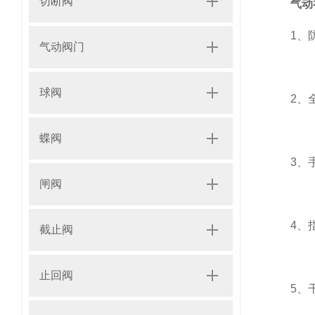
切断阀
气动
1、防护
气动阀门
球阀
2、全封
蝶阀
3、手动
闸阀
4、指示
截止阀
止回阀
5、干操