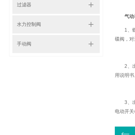
过滤器
气动
水力控制阀
1、蝶阀
碟阀，对
手动阀
2、出厂
用说明书
3、出厂
电动开关