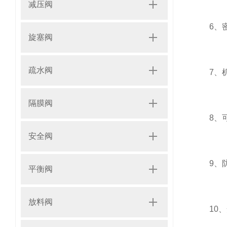
减压阀
6、密封
旋塞阀
疏水阀
7、机
隔膜阀
8、可
安全阀
9、防
平衡阀
放料阀
10、安