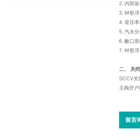
2.
内部装
3.
钟形浮
4.
背压率
5.
汽水分
6.
敝口形
7.
钟形浮
二、
关
SCCV
关
主阀开户
留言