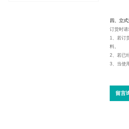
四、立式
订货时请
1
、若订
料。
2
、若已
3
、当使
留言