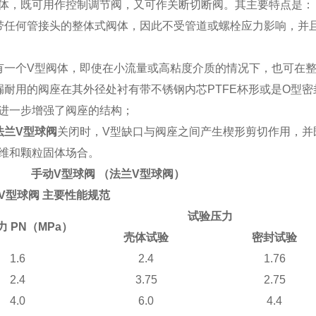
体，既可用作控制调节阀，又可作关断切断阀。其主要特点是：
带任何管接头的整体式阀体，因此不受管道或螺栓应力影响，并
有一个
V
型阀体，即使在小流量或高粘度介质的情况下，也可在
漏耐用的阀座在其外径处衬有带不锈钢内芯
PTFE
杯形或是
O
型密
进一步增强了阀座的结构；
法兰
V
型球阀
关闭时，
V
型缺口与阀座之间产生楔形剪切作用，并
维和颗粒固体场合。
手动
V
型球阀
（
法兰
V
型球阀
）
V
型球阀
主要性能规范
试验压力
力
PN（MPa）
壳体试验
密封试验
1.6
2.4
1.76
2.4
3.75
2.75
4.0
6.0
4.4