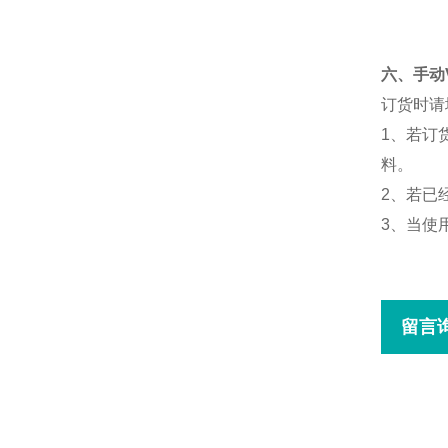
六、手动
订货时请
1
、若订
料。
2
、若已
3
、当使
留言