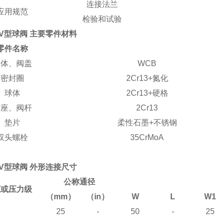
连接法兰
应用规范
检验和试验
V
型球阀
主要零件材料
零件名称
阀体、阀盖
WCB
密封圈
2Cr13+
氮化
球体
2Cr13+
硬格
阀座、阀杆
2Cr13
垫片
柔性石墨
+
不锈钢
双头螺栓
35CrMoA
V
型球阀
外形连接尺寸
公称通径
压或压力级
（mm）
（in）
W
L
W1
25
-
50
-
25