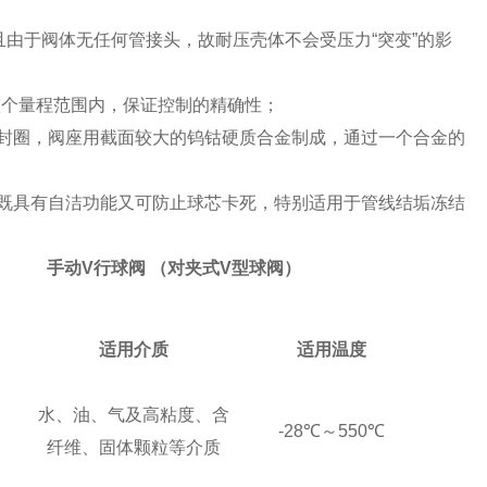
且由于阀体无任何管接头，故耐压壳体不会受压力
“
突变
”
的影
整个量程范围内，保证控制的精确性；
封圈，阀座用截面较大的钨钴硬质合金制成，通过一个合金的
既具有自洁功能又可防止球芯卡死，特别适用于管线结垢冻结
手动
V
行球阀
（
对夹式
V
型球阀
）
适用介质
适用温度
水、油、气及高粘度、含
-28
℃
～
550
℃
纤维、固体颗粒等介质