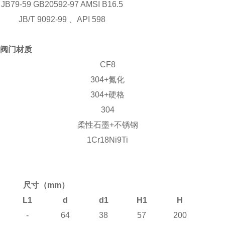
JB79-59 GB20592-97 AMSI B16.5
JB/T 9092-99
、
API 598
阀门材质
CF8
304+
氮化
304+
硬格
304
柔性石墨
+
不锈钢
1Cr18Ni9Ti
尺寸
（mm）
L1
d
d1
H1
H
-
64
38
57
200