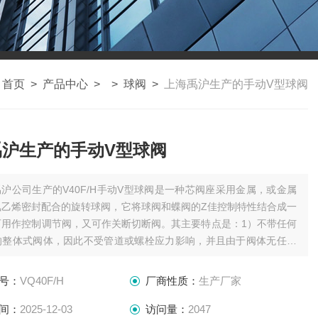
：
首页
>
产品中心
> >
球阀
>
上海禹沪生产的手动V型球阀
禹沪生产的手动V型球阀
禹沪公司生产的V40F/H手动V型球阀是一种芯阀座采用金属，或金属
氟乙烯密封配合的旋转球阀，它将球阀和蝶阀的Z佳控制特性结合成一
可用作控制调节阀，又可作关断切断阀。其主要特点是：1）不带任何
的整体式阀体，因此不受管道或螺栓应力影响，并且由于阀体无任何
故耐压壳体不会受压力“突变"的影响；
号：
VQ40F/H
厂商性质：
生产厂家
间：
2025-12-03
访问量：
2047