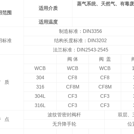
蒸气系统、天然气、有毒废
适用介质
用范围
适用温度
制造标准：DIN3356
用标准
结构长度标准：DIN3202
法兰标准：DIN2543-2545
阀 体
阀 盖
WCB
WCB
WCB
304
CF8
CF8
材 质
316
CF8M
CF8M
304L
CF3
CF3
316L
CF3
CF3
波纹管密封阀杆
双层、
特 点
无升降手轮
位