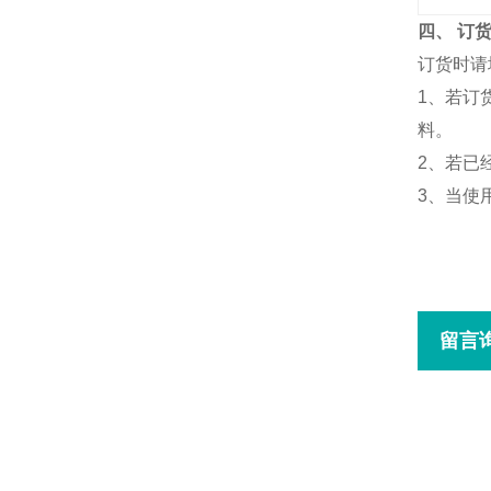
四、 订
订货时请
1、若订
料。
2、若已
3、当使
留言