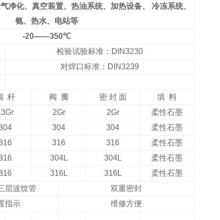
气净化、真空装置、热油系统、加热设备、 冷冻系统、
氨、热水、电站等
-20——350℃
检验试验标准：DIN3230
对焊口标准：DIN3239
阀 杆
阀 瓣
密 封 面
填 料
13Gr
2Gr
2Gr
柔性石墨
304
304
304
柔性石墨
316
316
316
柔性石墨
316
304L
304L
柔性石墨
316
316L
316L
柔性石墨
三层波纹管
双重密封
置指示
维修方便