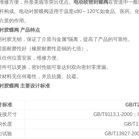
维修方便，外形美观等突出优点。
电动软密封蝶阀
在管道中一般
杆构成。电动衬胶蝶阀适用于温度≤80～120℃如食品、医药
介质的作用。
衬胶蝶阀 产品特点
用衬胶无销，保证了介质与金属*隔离，提高了产品的可靠性。
封面耐磨性好（橡胶耐磨性是铜的七倍）。
以任何位置安装，维修方便。
封件可以更换，密封性能可靠达到双向密封零泄漏。
胶材料无任何毒性，并且抗菌、抗霉。
衬胶蝶阀 主要设计标准
计标准
GB/T
连接尺寸
GB/T9113.1-2000
；G
构长度
GB/T1
力试验
GB/T13927-20