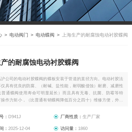
心
>
电动阀门
>
电动蝶阀
>
上海生产的耐腐蚀电动衬胶蝶阀
生产的耐腐蚀电动衬胶蝶阀
禹沪公司的电动衬胶蝶阀的蝶板安装于管道的直径方向。电动衬胶法
不仅具有优良的防腐、（耐碱、盐性能，耐弱酸侵蚀）耐磨、减磨性
比普通蝶阀使用寿命可明显延长）而且具有无毒、抗菌、防霉等特
有操作力矩小，（比普通有销蝶阀降低百分之四十）维修方便，外形
突出优点。
号：
D941J
厂商性质：
生产厂家
间：
2025-12-04
访问量：
1860