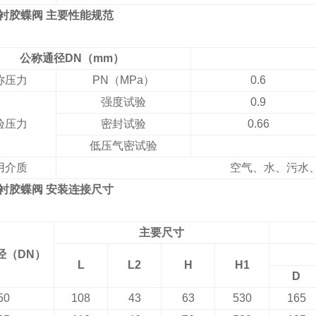
衬胶蝶阀 主要性能规范
公称通径DN（mm）
称压力
PN（MPa）
0.6
强度试验
0.9
验压力
密封试验
0.66
低压气密试验
用介质
空气、水、污水
衬胶蝶阀 安装连接尺寸
主要尺寸
经（DN）
L
L2
H
H1
D
50
108
43
63
530
165