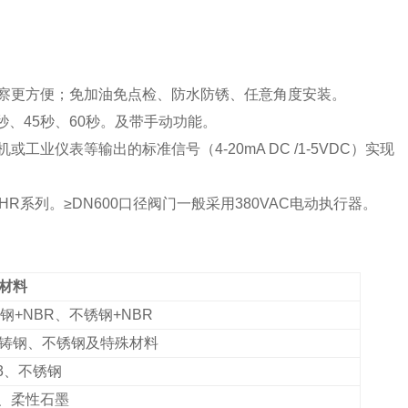
观察更方便；免加油免点检、防水防锈、任意角度安装。
秒、45秒、60秒。及带手动功能。
业仪表等输出的标准信号（4-20mA DC /1-5VDC）实现
R系列。≥DN600口径阀门一般采用380VAC电动执行器。
材料
钢+NBR、不锈钢+NBR
铸钢、不锈钢及特殊材料
3
、不锈钢
、柔性石墨