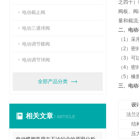
之四十）
阀板、阀
电动截止阀
量和截流
电动三通球阀
二、电动
（1）采
电动调节蝶阀
（2）密
（3）可
电动调节球阀
（4）密
（5）橡
全部产品分类
三、电动
设
法兰
相关文章
/ ARTICLE
结
压