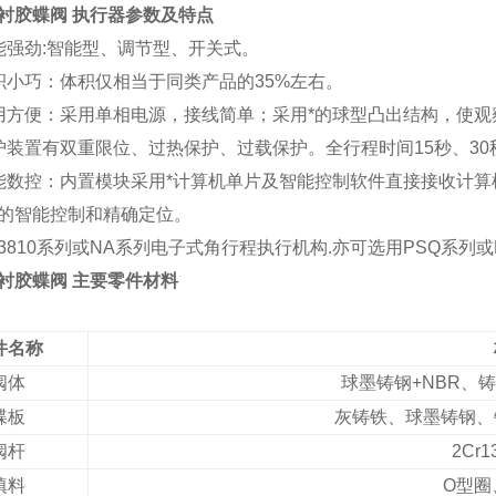
衬胶蝶阀 执行器参数及特点
能强劲:智能型、调节型、开关式。
积小巧：体积仅相当于同类产品的35%左右。
用方便：采用单相电源，接线简单；采用*的球型凸出结构，使
护装置有双重限位、过热保护、过载保护。全行程时间15秒、30
能数控：内置模块采用*计算机单片及智能控制软件直接接收计算机或工
的智能控制和精确定位。
3810系列或NA系列电子式角行程执行机构.亦可选用PSQ系列或H
衬胶蝶阀 主要零件材料
件名称
阀体
球墨铸钢+NBR、铸
蝶板
灰铸铁、球墨铸钢、
阀杆
2Cr1
填料
O
型圈