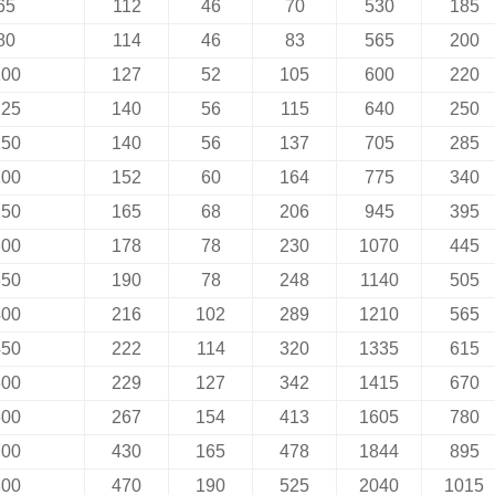
65
112
46
70
530
185
80
114
46
83
565
200
100
127
52
105
600
220
125
140
56
115
640
250
150
140
56
137
705
285
200
152
60
164
775
340
250
165
68
206
945
395
300
178
78
230
1070
445
350
190
78
248
1140
505
400
216
102
289
1210
565
450
222
114
320
1335
615
500
229
127
342
1415
670
600
267
154
413
1605
780
700
430
165
478
1844
895
800
470
190
525
2040
1015