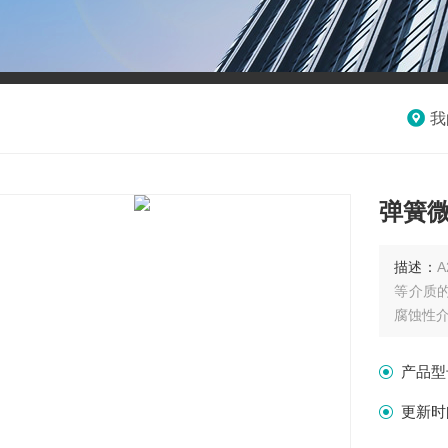
我
弹簧
描述：
等介质的
腐蚀性
产品型
更新时