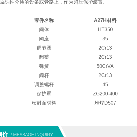
腐蚀性介质的设备或管路上，作为超压保护装置。
零件名称
A27H
材料
阀体
HT350
阀座
35
调节圈
2Cr13
阀瓣
2Cr13
弹簧
50CrVA
阀杆
2Cr13
调整螺杆
45
保护罩
ZG200-400
密封面材料
堆焊
D507
询价
/ MESSAGE INQUIRY