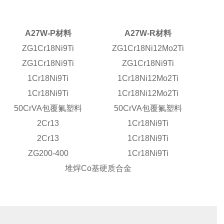
A27W-P
材料
A27W-R
材料
ZG1Cr18Ni9Ti
ZG1Cr18Ni12Mo2Ti
ZG1Cr18Ni9Ti
ZG1Cr18Ni9Ti
1Cr18Ni9Ti
1Cr18Ni12Mo2Ti
1Cr18Ni9Ti
1Cr18Ni12Mo2Ti
50CrVA
包覆氟塑料
50CrVA
包覆氟塑料
2Cr13
1Cr18Ni9Ti
2Cr13
1Cr18Ni9Ti
ZG200-400
1Cr18Ni9Ti
堆焊
Co
基硬质合金