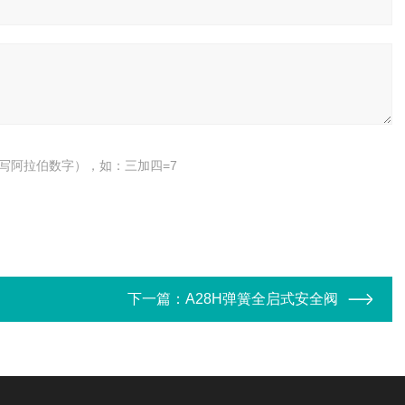
写阿拉伯数字），如：三加四=7
下一篇：
A28H弹簧全启式安全阀