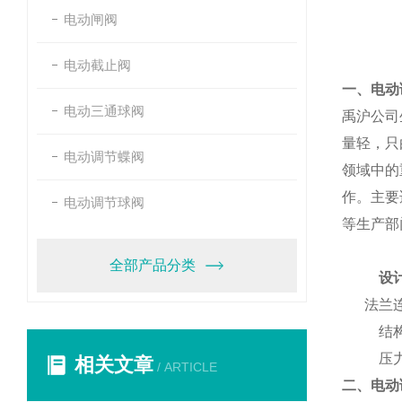
电动闸阀
电动截止阀
一、电动
电动三通球阀
禹沪公司
量轻，只
电动调节蝶阀
领域中的
作。主要
电动调节球阀
等生产部
全部产品分类
设
法兰
结
压
相关文章
/ ARTICLE
二、电动