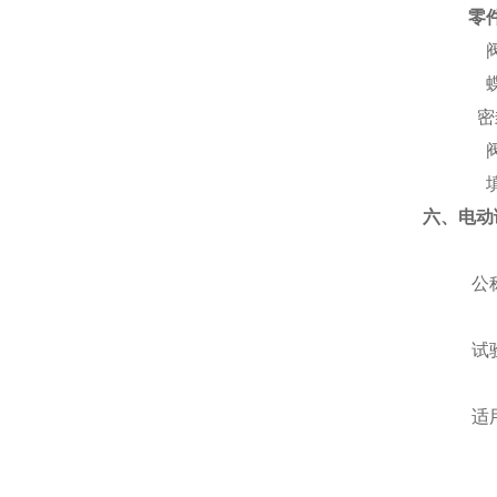
零
密
六、电动
公
试
适