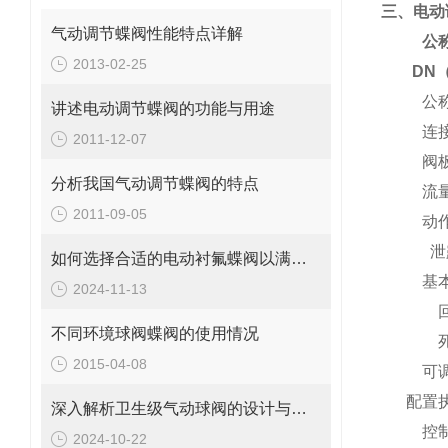
三、电动
气动调节蝶阀性能特点详解
公
2013-02-25
DN
公
讲述电动调节蝶阀的功能与用途
连
2011-12-07
阀
分析我国气动调节蝶阀的特点
流
2011-09-05
动
泄
如何选择合适的电动衬氟蝶阀以满足不同工况需求？
基
2024-11-13
不同环境球阀蝶阀的使用情况
2015-04-08
可
配置
深入解析卫生级气动球阀的设计与应用
控
2024-10-22