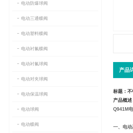
电动防爆球阀
电动三通蝶阀
电动塑料蝶阀
电动衬氟蝶阀
电动衬氟球阀
产品
电动对夹球阀
标题：不
电动保温球阀
产品概述
电动球阀
Q
941M
电动蝶阀
一、电动