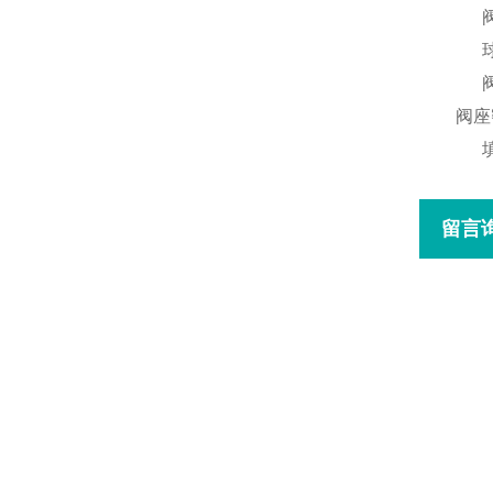
阀座
留言