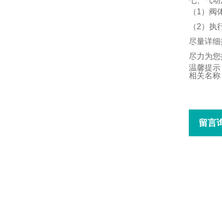
七、气动
（1）阀
（2）执行
尽量详细
尽力为您
温馨提示
相关名称
留言