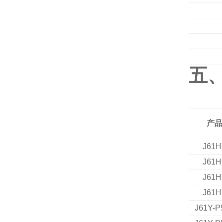
五
产
J61H
J61H
J61H
J61H
J61Y-P