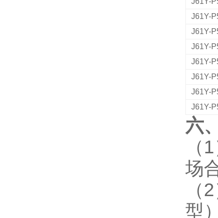
J61Y-P
J61Y-P
J61Y-P
J61Y-P
J61Y-P
J61Y-P
J61Y-P
J61Y-P
六
（
场
（
型）