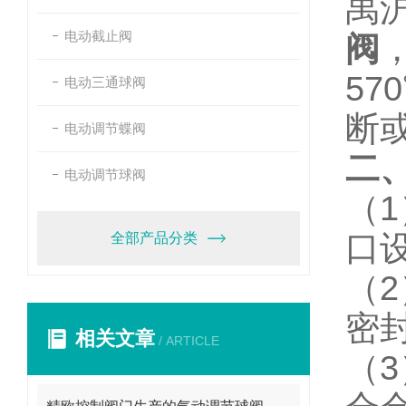
禹
电动截止阀
阀
，
5
电动三通球阀
断
电动调节蝶阀
二
电动调节球阀
（1
口
全部产品分类
（
密
相关文章
/ ARTICLE
（3